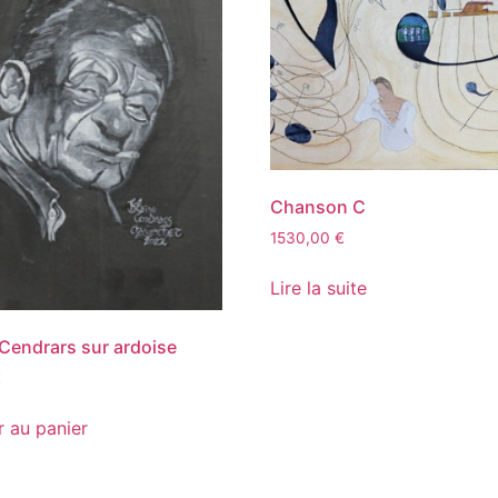
Chanson C
1530,00
€
Lire la suite
 Cendrars sur ardoise
€
r au panier