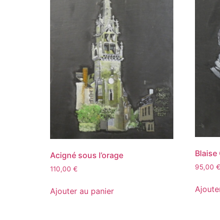
Blaise
Acigné sous l’orage
95,00
110,00
€
Ajoute
Ajouter au panier