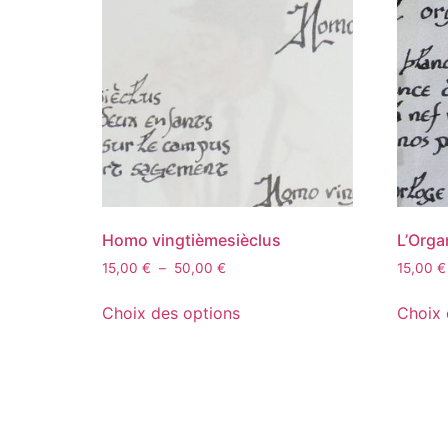
Homo vingtièmesièclus
L’Orga
15,00
€
–
50,00
€
15,00
€
Choix des options
Choix 