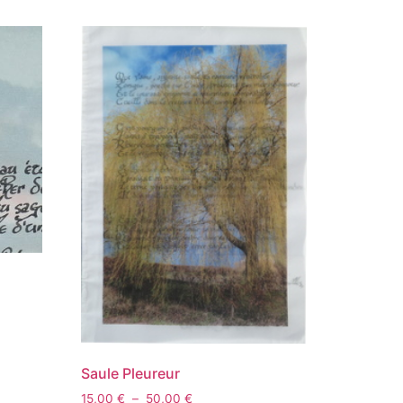
Saule Pleureur
15,00
€
–
50,00
€