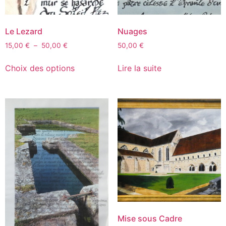
Le Lezard
Nuages
15,00
€
–
50,00
€
50,00
€
Choix des options
Lire la suite
Mise sous Cadre