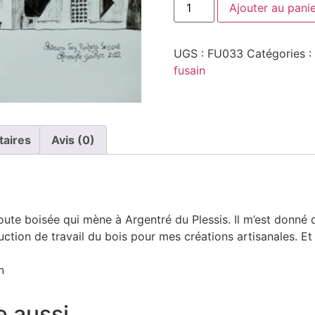
Ajouter au pani
UGS :
FU033
Catégories :
fusain
taires
Avis (0)
oute boisée qui mène à Argentré du Plessis. Il m’est donné 
tion de travail du bois pour mes créations artisanales. Et d
n
e aussi…