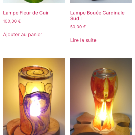
Lampe Fleur de Cuir
Lampe Bouée Cardinale
Sud I
100,00
€
50,00
€
Ajouter au panier
Lire la suite