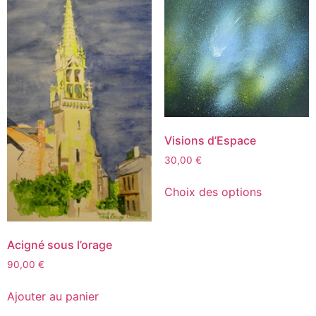
Visions d’Espace
30,00
€
Choix des options
Acigné sous l’orage
90,00
€
Ajouter au panier