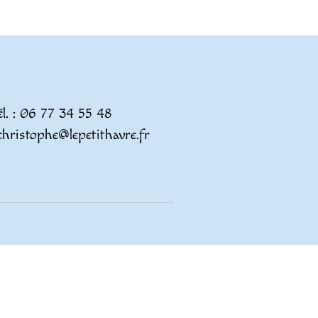
él. : 06 77 34 55 48
christophe@lepetithavre.fr