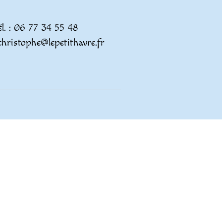
él. : 06 77 34 55 48
christophe@lepetithavre.fr