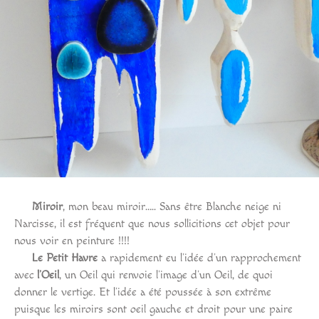
Miroir
, mon beau miroir….. Sans être Blanche neige ni
Narcisse, il est fréquent que nous sollicitions cet objet pour
nous voir en peinture !!!!
Le Petit Havre
a rapidement eu l’idée d’un rapprochement
avec
l’Oeil
, un Oeil qui renvoie l’image d’un Oeil, de quoi
donner le vertige. Et l’idée a été poussée à son extrême
puisque les miroirs sont oeil gauche et droit pour une paire