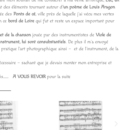
ant mon souhait de me consacrer à ma veine artistique,
Luc, un
 des éléments tournant autour d
‘un poème de Louis Aragon
sée des
Ponts de cé
, ville près de laquelle j’ai vécu mes vertes
en ce
bord de Loire
qui fut et reste un espace important pour
et de la chanson
jouée par des instrumentistes de
Viole de
instrument, lui sont
consubstantiels
. De plus il m’a envoyé
 pratique l’art photographique ainsi – et de l’instrument, de la
nécessaire – sachant que je devais monter mon entreprise et
urnis……
A VOUS REVOIR
pour la suite