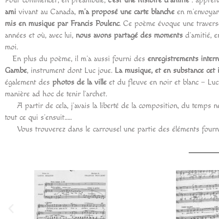
Pour commencer, en préambule,
c’est une histoire d’amitié
: appren
ami
vivant au Canada,
m’a proposé une carte blanche
en m’envoyant
mis en musique par Francis Poulenc
. Ce poème évoque une traver
années et où, avec lui,
nous avons partagé des moments
d’amitié, 
moi.
En plus du poème, il m’a aussi fourni des
enregistrements intern
Gambe
, instrument dont Luc joue.
La musique, et en substance cet 
également des
photos de la ville
et du fleuve en noir et blanc – Luc
manière ad hoc de tenir l’archet.
A partir de cela, j’avais la liberté de la composition, du temps 
tout ce qui s’ensuit…..
Vous trouverez dans le carrousel une partie des éléments fo