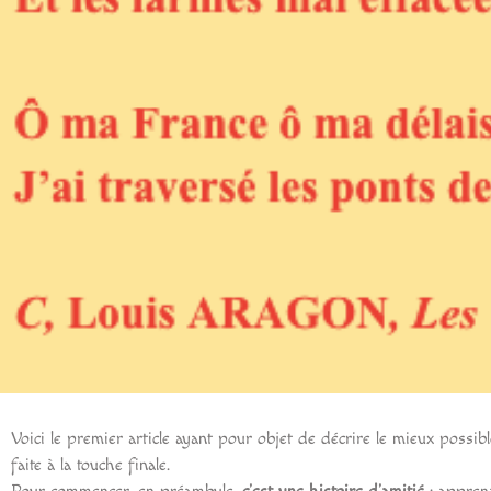
Voici le premier article ayant pour objet de décrire le mieux possibl
faite à la touche finale.