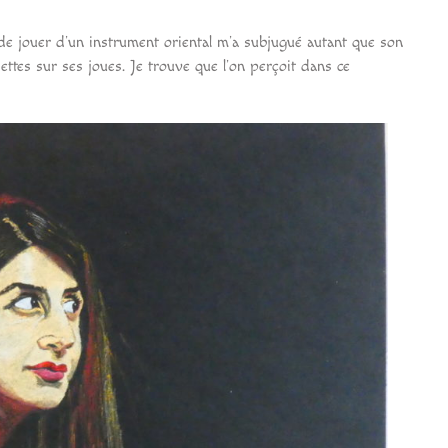
de jouer d’un instrument oriental m’a subjugué autant que son
settes sur ses joues. Je trouve que l’on perçoit dans ce