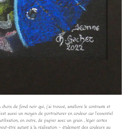
hoix de fond noir qui, j’ai trouvé, améliore le contraste et
est aussi un moyen de portraiturer en couleur car l’essentiel
ilisation, en outre, de papier avec un grain , léger certes
ut-être autant à la réalisation – étalement des couleurs au