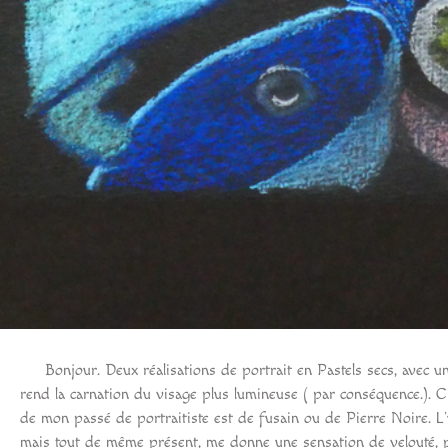
Bonjour. Deux réalisations de portrait en Pastels secs, avec un c
rend la carnation du visage plus lumineuse ( par conséquence.). C’
de mon passé de portraitiste est de fusain ou de Pierre Noire. L’ut
mais tout de même présent, me donne une sensation de velouté, pe