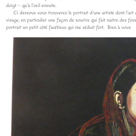
doigt – qu’à l’oeil ensuite.
Ci dessous vous trouverez le portrait d’une artiste dont l’art 
visage, en particulier une façon de sourire qui fait naitre des fos
portrait un petit côté facétieux qui me séduit fort. Bien à vous