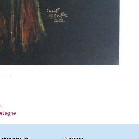
e
retagne