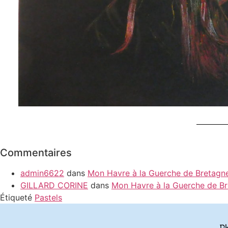
Commentaires
admin6622
dans
Mon Havre à la Guerche de Bretagn
GILLARD CORINE
dans
Mon Havre à la Guerche de B
Étiqueté
Pastels