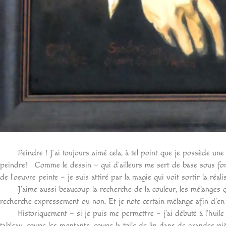
Peindre ! J’ai toujours aimé cela, à tel point que je possède une 
peindre! Comme le dessin – qui d’ailleurs me sert de base sous form
de l’oeuvre peinte – je suis attiré par la magie qui voit sortir la réali
J’aime aussi beaucoup la recherche de la couleur, les mélanges qui 
recherche expressement ou non. Et je note certain mélange afin d’en
Historiquement – si je puis me permettre – j’ai débuté à l’huile su
tableau, coupe les montants, coupe la toile de lin dans de grandes piè