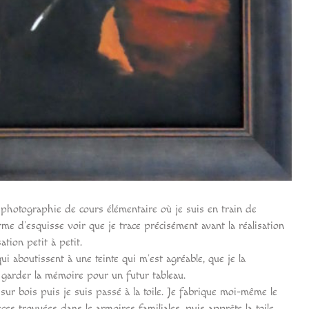
photographie de cours élémentaire où je suis en train de
e d’esquisse voir que je trace précisément avant la réalisation
sation petit à petit.
aboutissent à une teinte qui m’est agréable, que je la
 garder la mémoire pour un futur tableau.
r bois puis je suis passé à la toile. Je fabrique moi-même le
ces trouvées dans le armoires familiales, puis apprête la toile.