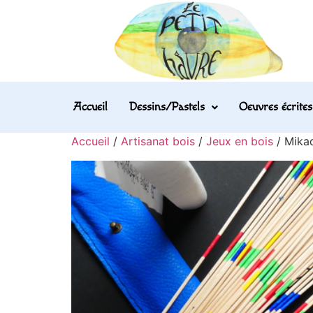
Accueil
Dessins/Pastels
Oeuvres écrites
Accueil
/
Artisanat bois
/
Jeux en bois
/ Mika