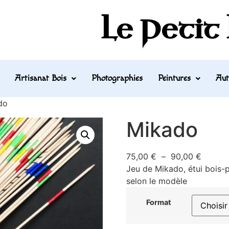
Le Petit
Artisanat Bois
Photographies
Peintures
Aut
do
Mikado
75,00
€
–
90,00
€
Jeu de Mikado, étui bois-p
selon le modèle
Format