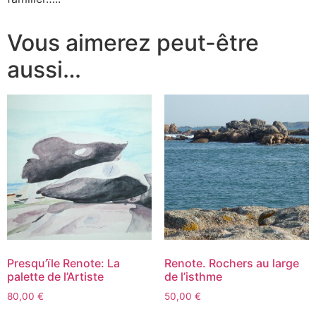
Vous aimerez peut-être
aussi…
Presqu’ïle Renote: La
Renote. Rochers au large
palette de l’Artiste
de l’isthme
80,00
€
50,00
€